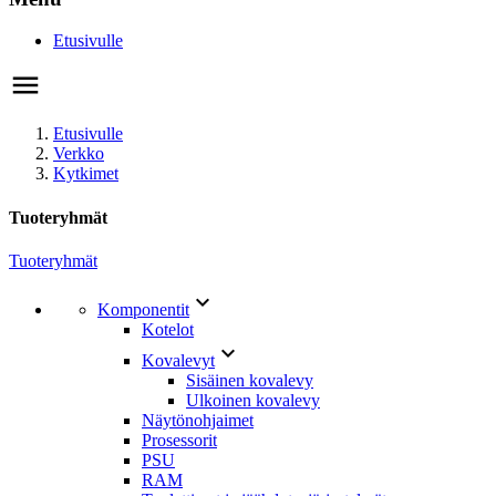
Etusivulle
Etusivulle
Verkko
Kytkimet
Tuoteryhmät
Tuoteryhmät

Komponentit
Kotelot

Kovalevyt
Sisäinen kovalevy
Ulkoinen kovalevy
Näytönohjaimet
Prosessorit
PSU
RAM