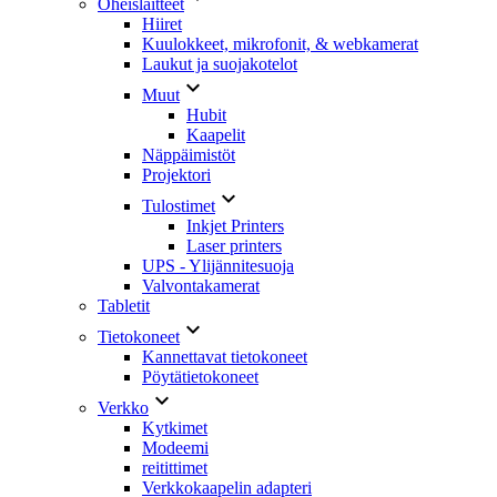
Oheislaitteet
Hiiret
Kuulokkeet, mikrofonit, & webkamerat
Laukut ja suojakotelot

Muut
Hubit
Kaapelit
Näppäimistöt
Projektori

Tulostimet
Inkjet Printers
Laser printers
UPS - Ylijännitesuoja
Valvontakamerat
Tabletit

Tietokoneet
Kannettavat tietokoneet
Pöytätietokoneet

Verkko
Kytkimet
Modeemi
reitittimet
Verkkokaapelin adapteri