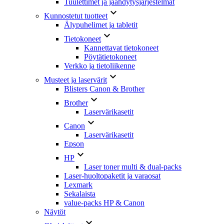
Tuulettimet ja jäähdytysjärjestelmät

Kunnostetut tuotteet
Älypuhelimet ja tabletit

Tietokoneet
Kannettavat tietokoneet
Pöytätietokoneet
Verkko ja tietoliikenne

Musteet ja laservärit
Blisters Canon & Brother

Brother
Laservärikasetit

Canon
Laservärikasetit
Epson

HP
Laser toner multi & dual-packs
Laser-huoltopaketit ja varaosat
Lexmark
Sekalaista
value-packs HP & Canon
Näytöt
