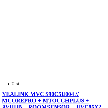
Uusi
YEALINK MVC S90C5U004 //
MCOREPRO + MTOUCHPLUS +
AVHUB + ROOMSENSOR + UVC86X2